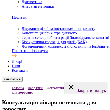
Діагностика
Апаратні методики
Послуги
Лікування дітей за постановами соцзахисту
Консультація психіатра дитячого
Терапія сенсорної інтеграції (індивідуальне заняття)
Біоакустична корекція для дітей (БАК)
Логопедичний комплекс 2 (логозаняття з forBrain+м
Показати всі послуги
Лікарі
Ціни
Контакти
записатися
»
»
Головна
Напрямки
Остеопатія
Закрити пошук
для дорослих
Консультація лікаря-остеопата для
дорослих