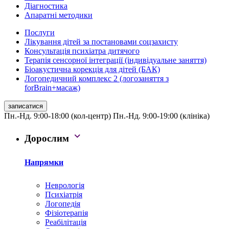
Діагностика
Апаратні методики
Послуги
Лікування дітей за постановами соцзахисту
Консультація психіатра дитячого
Терапія сенсорної інтеграції (індивідуальне заняття)
Біоакустична корекція для дітей (БАК)
Логопедичний комплекс 2 (логозаняття з
forBrain+масаж)
записатися
Пн.-Нд. 9:00-18:00 (кол-центр)
Пн.-Нд. 9:00-19:00 (клініка)
Дорослим
Напрямки
Неврологія
Психіатрія
Логопедія
Фізіотерапія
Реабілітація