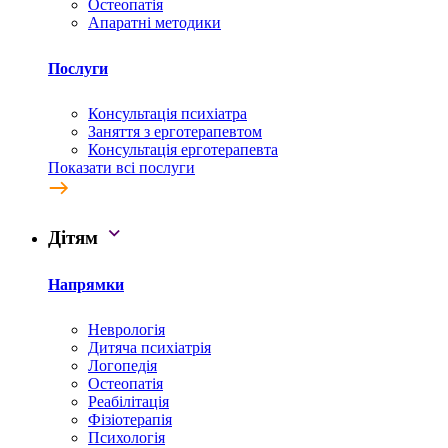
Остеопатія
Апаратні методики
Послуги
Консультація психіатра
Заняття з ерготерапевтом
Консультація ерготерапевта
Показати всі послуги
Дітям
Напрямки
Неврологія
Дитяча психіатрія
Логопедія
Остеопатія
Реабілітація
Фізіотерапія
Психологія