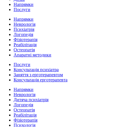
Напрямки
Послуги
Напрямки
Неврологія
Психіатрія
Логопедія
Фізіотерапія
Реабілітація
Остеопатія
Апаратні методики
Послуги
Консультація психіатра
Заняття з ерготерапевтом
Консультація ерготерапевта
Напрямки
Неврологія
Дитяча психіатрія
Логопедія
Остеопатія
Реабілітація
Фізіотерапія
Психологія