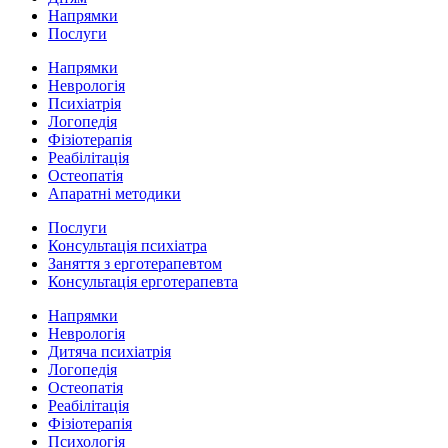
Напрямки
Послуги
Напрямки
Неврологія
Психіатрія
Логопедія
Фізіотерапія
Реабілітація
Остеопатія
Апаратні методики
Послуги
Консультація психіатра
Заняття з ерготерапевтом
Консультація ерготерапевта
Напрямки
Неврологія
Дитяча психіатрія
Логопедія
Остеопатія
Реабілітація
Фізіотерапія
Психологія