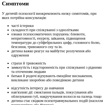
Симптоми
У дитячій психології виокремлюють низку симптомів, при
яких потрібна консультація:
часті істерики
складності при спілкуванні з однолітками
ознаки психосоматичних порушень: блювоти,
непритомності, енурезу, заїкання, підвищення
температури до субфебрильних цифр, головного болю,
безсоння, тривожного сну та ін.
дитина важко реагує на майбутнє розлучення або
одруження
страхи й тривожність
замкнутість і відстороненість при спілкуванні з рідними
та оточенням людьми
батьки й родичі відчувають емоційне виснаження,
викликане хворобою або поведінкою дитини
відсутність інтересу до навчання
нав'язливі дії: смоктання пальців, покусування або
облизування губ, накручування волосся на палець тощо
дитина стає свідком психотравмувальних подій (насилля
психологічне або фізичне)