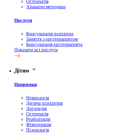
Остеопатія
Апаратні методики
Послуги
Консультація психіатра
Заняття з ерготерапевтом
Консультація ерготерапевта
Показати всі послуги
Дітям
Напрямки
Неврологія
Дитяча психіатрія
Логопедія
Остеопатія
Реабілітація
Фізіотерапія
Психологія