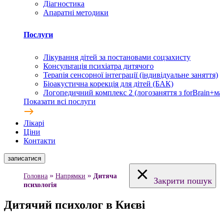
Діагностика
Апаратні методики
Послуги
Лікування дітей за постановами соцзахисту
Консультація психіатра дитячого
Терапія сенсорної інтеграції (індивідуальне заняття)
Біоакустична корекція для дітей (БАК)
Логопедичний комплекс 2 (логозаняття з forBrain+м
Показати всі послуги
Лікарі
Ціни
Контакти
записатися
»
»
Головна
Напрямки
Дитяча
Закрити пошук
психологія
Дитячий психолог в Києві