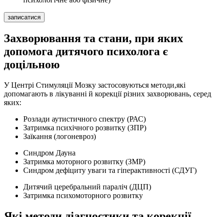
записатися
Захворювання та стани, при яких
допомога дитячого психолога є
доцільною
У Центрі Стимуляції Мозку застосовуються методи,які
допомагають в лікуванні й корекції різних захворювань, серед
яких:
Розлади аутистичного спектру (РАС)
Затримка психічного розвитку (ЗПР)
Заїкання (логоневроз)
Синдром Дауна
Затримка моторного розвитку (ЗМР)
Синдром дефіциту уваги та гіперактивності (СДУГ)
Дитячий церебральний параліч (ДЦП)
Затримка психомоторного розвитку
Які методи діагностики та корекції