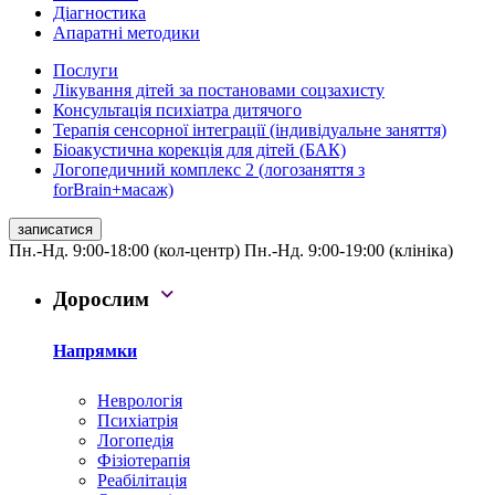
Діагностика
Апаратні методики
Послуги
Лікування дітей за постановами соцзахисту
Консультація психіатра дитячого
Терапія сенсорної інтеграції (індивідуальне заняття)
Біоакустична корекція для дітей (БАК)
Логопедичний комплекс 2 (логозаняття з
forBrain+масаж)
записатися
Пн.-Нд. 9:00-18:00 (кол-центр)
Пн.-Нд. 9:00-19:00 (клініка)
Дорослим
Напрямки
Неврологія
Психіатрія
Логопедія
Фізіотерапія
Реабілітація